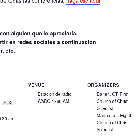
 de todas las conferencias
,
haga clic aquí
on alguien que lo apreciaría.
tir en redes sociales a continuación
, etc.
VENUE
ORGANIZERS
Estación de radio
Darien, CT: First
WADO 1280 AM
Church of Christ,
, 2023
Scientist
Manhattan: Eighth
9:30 am
Church of Christ,
Scientist